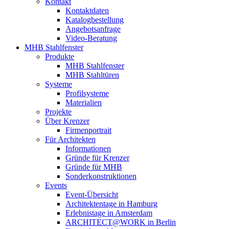
Kontakt
Kontaktdaten
Katalogbestellung
Angebotsanfrage
Video-Beratung
MHB Stahlfenster
Produkte
MHB Stahlfenster
MHB Stahltüren
Systeme
Profilsysteme
Materialien
Projekte
Über Krenzer
Firmenportrait
Für Architekten
Informationen
Gründe für Krenzer
Gründe für MHB
Sonderkonstruktionen
Events
Event-Übersicht
Architektentage in Hamburg
Erlebnistage in Amsterdam
ARCHITECT@WORK in Berlin