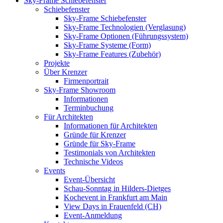
Sky-Frame Schiebefenster
Schiebefenster
Sky-Frame Schiebefenster
Sky-Frame Technologien (Verglasung)
Sky-Frame Optionen (Führungssystem)
Sky-Frame Systeme (Form)
Sky-Frame Features (Zubehör)
Projekte
Über Krenzer
Firmenportrait
Sky-Frame Showroom
Informationen
Terminbuchung
Für Architekten
Informationen für Architekten
Gründe für Krenzer
Gründe für Sky-Frame
Testimonials von Architekten
Technische Videos
Events
Event-Übersicht
Schau-Sonntag in Hilders-Dietges
Kochevent in Frankfurt am Main
View Days in Frauenfeld (CH)
Event-Anmeldung