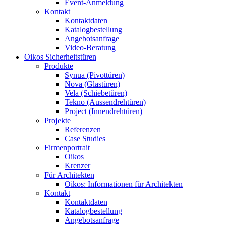
Event-Anmeldung
Kontakt
Kontaktdaten
Katalogbestellung
Angebotsanfrage
Video-Beratung
Oikos Sicherheitstüren
Produkte
Synua (Pivottüren)
Nova (Glastüren)
Vela (Schiebetüren)
Tekno (Aussendrehtüren)
Project (Innendrehtüren)
Projekte
Referenzen
Case Studies
Firmenportrait
Oikos
Krenzer
Für Architekten
Oikos: Informationen für Architekten
Kontakt
Kontaktdaten
Katalogbestellung
Angebotsanfrage