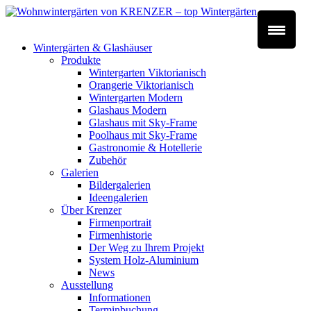
Wintergärten & Glashäuser
Produkte
Wintergarten Viktorianisch
Orangerie Viktorianisch
Wintergarten Modern
Glashaus Modern
Glashaus mit Sky-Frame
Poolhaus mit Sky-Frame
Gastronomie & Hotellerie
Zubehör
Galerien
Bildergalerien
Ideengalerien
Über Krenzer
Firmenportrait
Firmenhistorie
Der Weg zu Ihrem Projekt
System Holz-Aluminium
News
Ausstellung
Informationen
Terminbuchung