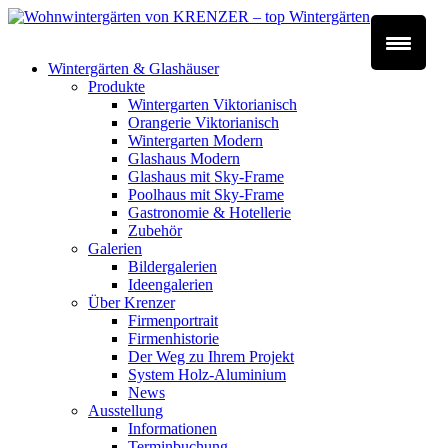
Wintergärten & Glashäuser
Produkte
Wintergarten Viktorianisch
Orangerie Viktorianisch
Wintergarten Modern
Glashaus Modern
Glashaus mit Sky-Frame
Poolhaus mit Sky-Frame
Gastronomie & Hotellerie
Zubehör
Galerien
Bildergalerien
Ideengalerien
Über Krenzer
Firmenportrait
Firmenhistorie
Der Weg zu Ihrem Projekt
System Holz-Aluminium
News
Ausstellung
Informationen
Terminbuchung