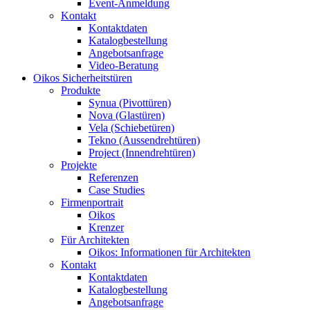
Event-Anmeldung
Kontakt
Kontaktdaten
Katalogbestellung
Angebotsanfrage
Video-Beratung
Oikos Sicherheitstüren
Produkte
Synua (Pivottüren)
Nova (Glastüren)
Vela (Schiebetüren)
Tekno (Aussendrehtüren)
Project (Innendrehtüren)
Projekte
Referenzen
Case Studies
Firmenportrait
Oikos
Krenzer
Für Architekten
Oikos: Informationen für Architekten
Kontakt
Kontaktdaten
Katalogbestellung
Angebotsanfrage