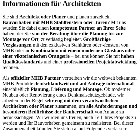
Informationen für Architekten
Sie sind
Architekt oder Planer
und planen zurzeit ein
Bauvorhaben mit MHB Stahlfenstern oder -türen
? Mit uns
würden Sie dabei einen
kompetenten Partner an Ihrer Seite
haben, der Sie
von der Beratung über die Planung bis zur
Montage vor Ort
, zuverlässig begleitet.
Großflächige
Verglasungen
mit den exklusiven Stahltüren oder -fenstern von
MHB oder
in Kombination mit einem modernen Glashaus oder
einer viktorianischen Orangerie
– bei uns können Sie mit
hohen
Qualitätsstandards
und einer
professionellen Projektabwicklung
rechnen.
Als
offizieller MHB Partner
vertreiben wir die weltweit bekannten
MHB Produkte
deutschlandweit und auf Anfrage international
,
einschließlich
Planung, Lieferung und Montage
. Ob moderner
Neubau oder Renovierung eines Denkmalschutzgebäude, wir
arbeiten in der Regel
sehr eng mit dem verantwortlichen
Architekten oder Planer
zusammen, um
alle Anforderungen und
besonderen Bedürfnisse der Bauherrschaft
von Anfang zu
berücksichtigen. Wir würden uns freuen, auch Teil Ihres Projekts zu
werden und Ihr Bauvorhaben gemeinsam zu realisieren. Bei dieser
Zusammenarbeit könnten Sie sich u.a. auf Folgendes verlassen: