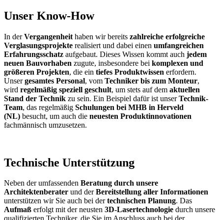
Unser Know-How
In der
Vergangenheit
haben wir bereits
zahlreiche erfolgreiche
Verglasungsprojekte
realisiert und dabei einen
umfangreichen
Erfahrungsschatz
aufgebaut. Dieses Wissen kommt auch
jedem
neuen Bauvorhaben
zugute, insbesondere bei
komplexen und
größeren Projekten
, die ein
tiefes Produktwissen
erfordern.
Unser
gesamtes Personal
, vom
Techniker bis zum Monteur
,
wird
regelmäßig speziell geschult
, um stets auf dem
aktuellen
Stand der Technik
zu sein. Ein Beispiel dafür ist unser
Technik-
Team
, das regelmäßig
Schulungen bei MHB in Herveld
(NL)
besucht, um auch die
neuesten Produktinnovationen
fachmännisch umzusetzen.
Technische Unterstützung
Neben der umfassenden
Beratung durch unsere
Architektenberater
und der
Bereitstellung aller Informationen
unterstützen wir Sie auch bei der
technischen Planung
. Das
Aufmaß
erfolgt mit der neusten
3D-Lasertechnologie
durch unsere
qualifizierten Techniker, die Sie im Anschluss auch bei der