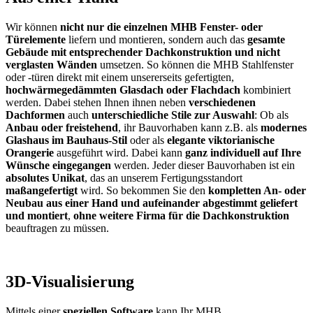
Wir können
nicht nur die einzelnen MHB Fenster- oder
Türelemente
liefern und montieren, sondern auch das
gesamte
Gebäude mit entsprechender Dachkonstruktion und nicht
verglasten Wänden
umsetzen. So können die MHB Stahlfenster
oder -türen direkt mit einem unsererseits gefertigten,
hochwärmegedämmten Glasdach oder Flachdach
kombiniert
werden. Dabei stehen Ihnen ihnen neben
verschiedenen
Dachformen
auch
unterschiedliche Stile zur Auswahl
: Ob als
Anbau oder freistehend
, ihr Bauvorhaben kann z.B. als
modernes
Glashaus im Bauhaus-Stil
oder als
elegante viktorianische
Orangerie
ausgeführt wird. Dabei kann
ganz individuell auf Ihre
Wünsche eingegangen
werden. Jeder dieser Bauvorhaben ist ein
absolutes Unikat
, das an unserem Fertigungsstandort
maßangefertigt
wird. So bekommen Sie den
kompletten An- oder
Neubau aus einer Hand und aufeinander abgestimmt geliefert
und montiert
,
ohne weitere Firma für die Dachkonstruktion
beauftragen zu müssen.
3D-Visualisierung
Mittels einer
speziellen Software
kann Ihr MHB