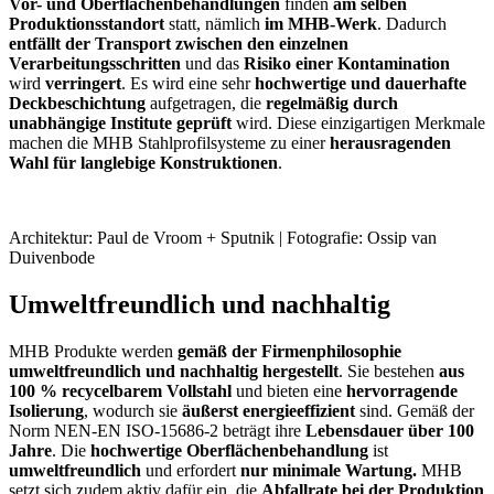
Vor- und Oberflächenbehandlungen
finden
am selben
Produktionsstandort
statt, nämlich
im MHB-Werk
. Dadurch
entfällt der Transport zwischen den einzelnen
Verarbeitungsschritten
und das
Risiko einer Kontamination
wird
verringert
. Es wird eine sehr
hochwertige und dauerhafte
Deckbeschichtung
aufgetragen, die
regelmäßig durch
unabhängige Institute geprüft
wird. Diese einzigartigen Merkmale
machen die MHB Stahlprofilsysteme zu einer
herausragenden
Wahl für langlebige Konstruktionen
.
Architektur: Paul de Vroom + Sputnik | Fotografie: Ossip van
Duivenbode
Umweltfreundlich und nachhaltig
MHB Produkte werden
gemäß der Firmenphilosophie
umweltfreundlich und nachhaltig hergestellt
. Sie bestehen
aus
100 % recycelbarem Vollstahl
und bieten eine
hervorragende
Isolierung
, wodurch sie
äußerst energieeffizient
sind. Gemäß der
Norm NEN-EN ISO-15686-2 beträgt ihre
Lebensdauer über 100
Jahre
. Die
hochwertige Oberflächenbehandlung
ist
umweltfreundlich
und erfordert
nur minimale Wartung.
MHB
setzt sich zudem aktiv dafür ein, die
Abfallrate bei der Produktion