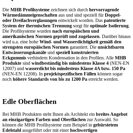
Die
MHB Profilsysteme
zeichnen sich durch
hervorragende
Wärmedämmeigenschaften
aus und sind speziell für
Doppel-
oder Dreifachverglasungen
entwickelt worden. Das
patentierte
System der thermischen Trennung
sorgt für
optimale Isolierung
.
Die Profilsysteme wurden
nach europäischen und
amerikanischen Normen geprüft und zugelassen
. Darüber hinaus
wird u.a. eine hohe
Wind- und Wasserdichtigkeit gemäß den
strengsten europäischen Normen
garantiert. Die
unsichtbaren
Entwässerungskanäle
und
speziell konstruierten
Eckgummis
verhindern Kondensation in den Profilen. Alle
MHB
Produkte
sind
windbeständig bis mindestens Klasse 4
(NEN-EN
12007) und
wasserdicht bis mindestens Klasse 4A bzw. 150 Pa
(NEN-EN 12208). In
projektspezifischen Fällen
können sogar
noch
höhere Standards von bis zu 1200 Pa
erreicht werden.
Edle Oberflächen
Bei MHB Produkten steht Ihnen als Architekt ein
breites Angebot
an einzigartigen Farben und Oberflächen
zur Auswahl. So
können die MHB Profilsysteme zum Beispiel in
gebürstetem
Edelstahl
ausgeführt oder mit einer
hochwertigen