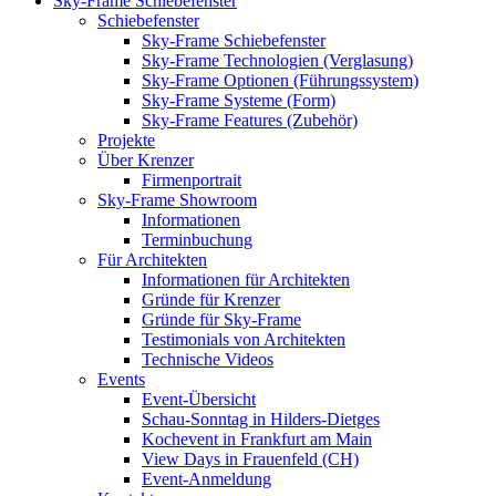
Sky-Frame Schiebefenster
Schiebefenster
Sky-Frame Schiebefenster
Sky-Frame Technologien (Verglasung)
Sky-Frame Optionen (Führungssystem)
Sky-Frame Systeme (Form)
Sky-Frame Features (Zubehör)
Projekte
Über Krenzer
Firmenportrait
Sky-Frame Showroom
Informationen
Terminbuchung
Für Architekten
Informationen für Architekten
Gründe für Krenzer
Gründe für Sky-Frame
Testimonials von Architekten
Technische Videos
Events
Event-Übersicht
Schau-Sonntag in Hilders-Dietges
Kochevent in Frankfurt am Main
View Days in Frauenfeld (CH)
Event-Anmeldung