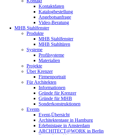
Kontakt
Kontaktdaten
Katalogbestellung
Angebotsanfrage
Video-Beratung
MHB Stahlfenster
Produkte
MHB Stahlfenster
MHB Stahltüren
Systeme
Profilsysteme
Materialien
Projekte
Über Krenzer
Firmenportrait
Für Architekten
Informationen
Gründe für Krenzer
Gründe für MHB
Sonderkonstruktionen
Events
Event-Übersicht
Architektentage in Hamburg
Erlebnistage in Amsterdam
ARCHITECT@WORK in Berlin