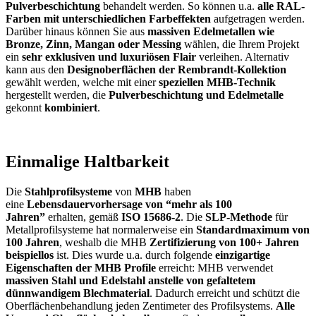
Pulverbeschichtung
behandelt werden. So können u.a.
alle RAL-
Farben mit unterschiedlichen Farbeffekten
aufgetragen werden.
Darüber hinaus können Sie aus
massiven Edelmetallen wie
Bronze, Zinn, Mangan oder Messing
wählen, die Ihrem Projekt
ein
sehr exklusiven und luxuriösen Flair
verleihen. Alternativ
kann aus den
Designoberflächen der Rembrandt-Kollektion
gewählt werden, welche mit einer
speziellen MHB-Technik
hergestellt werden, die
Pulverbeschichtung und Edelmetalle
gekonnt
kombiniert
.
Einmalige Haltbarkeit
Die
Stahlprofilsysteme
von
MHB
haben
eine
Lebensdauervorhersage von “mehr als 100
Jahren”
erhalten, gemäß
ISO 15686-2
. Die
SLP-Methode
für
Metallprofilsysteme hat normalerweise ein
Standardmaximum von
100 Jahren
, weshalb die MHB
Zertifizierung von 100+ Jahren
beispiellos
ist. Dies wurde u.a. durch folgende
einzigartige
Eigenschaften der MHB Profile
erreicht: MHB verwendet
massiven Stahl und Edelstahl anstelle von gefaltetem
dünnwandigem Blechmaterial
. Dadurch erreicht und schützt die
Oberflächenbehandlung jeden Zentimeter des Profilsystems.
Alle