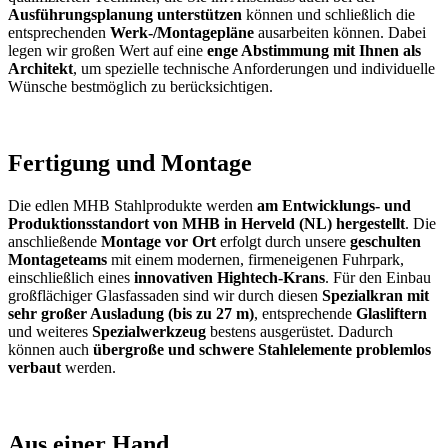
Ausführungsplanung unterstützen
können und schließlich die
entsprechenden
Werk-/Montagepläne
ausarbeiten können. Dabei
legen wir großen Wert auf eine
enge Abstimmung mit Ihnen als
Architekt
, um spezielle technische Anforderungen und individuelle
Wünsche bestmöglich zu berücksichtigen.
Fertigung und Montage
Die edlen MHB Stahlprodukte werden
am Entwicklungs- und
Produktionsstandort von MHB in Herveld (NL) hergestellt
. Die
anschließende
Montage vor Ort
erfolgt durch unsere
geschulten
Montageteams
mit einem modernen, firmeneigenen Fuhrpark,
einschließlich eines
innovativen Hightech-Krans
. Für den Einbau
großflächiger Glasfassaden sind wir durch diesen
Spezialkran mit
sehr großer Ausladung (bis zu 27 m)
, entsprechende
Glasliftern
und weiteres
Spezialwerkzeug
bestens ausgerüstet. Dadurch
können auch
übergroße und schwere Stahlelemente problemlos
verbaut
werden.
Aus einer Hand