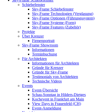
Sky-Frame Schiebefenster
Schiebefenster
Sky-Frame Schiebefenster
Sky-Frame Technologien (Verglasung)
Sky-Frame Optionen (Führungssystem)
Sky-Frame Systeme (Form)
Sky-Frame Features (Zubehör)
Projekte
Über Krenzer
Firmenportrait
Sky-Frame Showroom
Informationen
Terminbuchung
Für Architekten
Informationen für Architekten
Gründe für Krenzer
Gründe für Sky-Frame
Testimonials von Architekten
Technische Videos
Events
Event-Übersicht
Schau-Sonntag in Hilders-Dietges
Kochevent in Frankfurt am Main
View Days in Frauenfeld (CH)
Event-Anmeldung