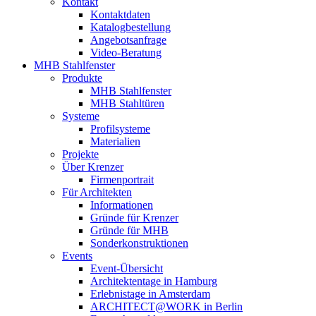
Kontakt
Kontaktdaten
Katalogbestellung
Angebotsanfrage
Video-Beratung
MHB Stahlfenster
Produkte
MHB Stahlfenster
MHB Stahltüren
Systeme
Profilsysteme
Materialien
Projekte
Über Krenzer
Firmenportrait
Für Architekten
Informationen
Gründe für Krenzer
Gründe für MHB
Sonderkonstruktionen
Events
Event-Übersicht
Architektentage in Hamburg
Erlebnistage in Amsterdam
ARCHITECT@WORK in Berlin