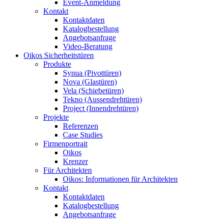
Event-Anmeldung
Kontakt
Kontaktdaten
Katalogbestellung
Angebotsanfrage
Video-Beratung
Oikos Sicherheitstüren
Produkte
Synua (Pivottüren)
Nova (Glastüren)
Vela (Schiebetüren)
Tekno (Aussendrehtüren)
Project (Innendrehtüren)
Projekte
Referenzen
Case Studies
Firmenportrait
Oikos
Krenzer
Für Architekten
Oikos: Informationen für Architekten
Kontakt
Kontaktdaten
Katalogbestellung
Angebotsanfrage