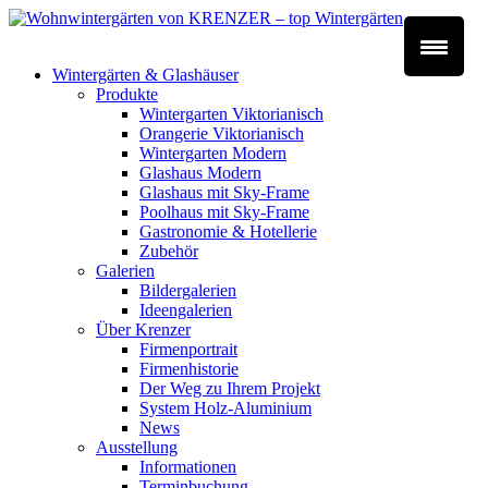
Wintergärten & Glashäuser
Produkte
Wintergarten Viktorianisch
Orangerie Viktorianisch
Wintergarten Modern
Glashaus Modern
Glashaus mit Sky-Frame
Poolhaus mit Sky-Frame
Gastronomie & Hotellerie
Zubehör
Galerien
Bildergalerien
Ideengalerien
Über Krenzer
Firmenportrait
Firmenhistorie
Der Weg zu Ihrem Projekt
System Holz-Aluminium
News
Ausstellung
Informationen
Terminbuchung