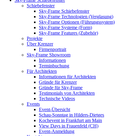
Sky-Frame Schiebefenster
Schiebefenster
Sky-Frame Schiebefenster
Sky-Frame Technologien (Verglasung)
Sky-Frame Optionen (Führungssystem)
Sky-Frame Systeme (Form)
Sky-Frame Features (Zubehör)
Projekte
Über Krenzer
Firmenportrait
Sky-Frame Showroom
Informationen
Terminbuchung
Für Architekten
Informationen für Architekten
Gründe für Krenzer
Gründe für Sky-Frame
Testimonials von Architekten
Technische Videos
Events
Event-Übersicht
Schau-Sonntag in Hilders-Dietges
Kochevent in Frankfurt am Main
View Days in Frauenfeld (CH)
Event-Anmeldung