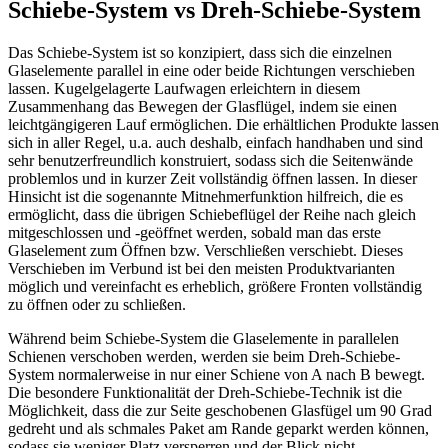
Schiebe-System vs Dreh-Schiebe-System
Das Schiebe-System ist so konzipiert, dass sich die einzelnen
Glaselemente parallel in eine oder beide Richtungen verschieben
lassen. Kugelgelagerte Laufwagen erleichtern in diesem
Zusammenhang das Bewegen der Glasflügel, indem sie einen
leichtgängigeren Lauf ermöglichen. Die erhältlichen Produkte lassen
sich in aller Regel, u.a. auch deshalb, einfach handhaben und sind
sehr benutzerfreundlich konstruiert, sodass sich die Seitenwände
problemlos und in kurzer Zeit vollständig öffnen lassen. In dieser
Hinsicht ist die sogenannte Mitnehmerfunktion hilfreich, die es
ermöglicht, dass die übrigen Schiebeflügel der Reihe nach gleich
mitgeschlossen und -geöffnet werden, sobald man das erste
Glaselement zum Öffnen bzw. Verschließen verschiebt. Dieses
Verschieben im Verbund ist bei den meisten Produktvarianten
möglich und vereinfacht es erheblich, größere Fronten vollständig
zu öffnen oder zu schließen.
Während beim Schiebe-System die Glaselemente in parallelen
Schienen verschoben werden, werden sie beim Dreh-Schiebe-
System normalerweise in nur einer Schiene von A nach B bewegt.
Die besondere Funktionalität der Dreh-Schiebe-Technik ist die
Möglichkeit, dass die zur Seite geschobenen Glasfügel um 90 Grad
gedreht und als schmales Paket am Rande geparkt werden können,
sodass sie weniger Platz versperren und der Blick nicht