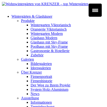
Wintergärten & Glashäuser
Produkte
Wintergarten Viktorianisch
Orangerie Viktorianisch
Wintergarten Modern
Glashaus Modern
Glashaus mit Sky-Frame
Poolhaus mit Sky-Frame
Gastronomie & Hotellerie
Zubehör
Galerien
Bildergalerien
Ideengalerien
Über Krenzer
Firmenportrait
Firmenhistorie
Der Weg zu Ihrem Projekt
System Holz-Aluminium
News
Ausstellung
Informationen
Terminbuchung