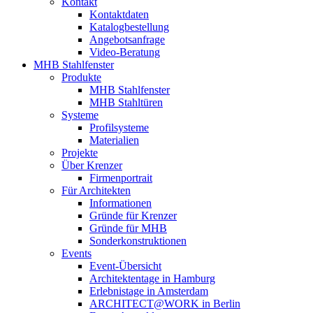
Kontakt
Kontaktdaten
Katalogbestellung
Angebotsanfrage
Video-Beratung
MHB Stahlfenster
Produkte
MHB Stahlfenster
MHB Stahltüren
Systeme
Profilsysteme
Materialien
Projekte
Über Krenzer
Firmenportrait
Für Architekten
Informationen
Gründe für Krenzer
Gründe für MHB
Sonderkonstruktionen
Events
Event-Übersicht
Architektentage in Hamburg
Erlebnistage in Amsterdam
ARCHITECT@WORK in Berlin