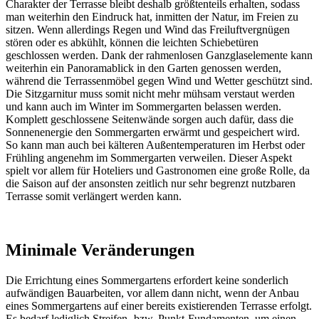
Charakter der Terrasse bleibt deshalb größtenteils erhalten, sodass
man weiterhin den Eindruck hat, inmitten der Natur, im Freien zu
sitzen. Wenn allerdings Regen und Wind das Freiluftvergnügen
stören oder es abkühlt, können die leichten Schiebetüren
geschlossen werden. Dank der rahmenlosen Ganzglaselemente kann
weiterhin ein Panoramablick in den Garten genossen werden,
während die Terrassenmöbel gegen Wind und Wetter geschützt sind.
Die Sitzgarnitur muss somit nicht mehr mühsam verstaut werden
und kann auch im Winter im Sommergarten belassen werden.
Komplett geschlossene Seitenwände sorgen auch dafür, dass die
Sonnenenergie den Sommergarten erwärmt und gespeichert wird.
So kann man auch bei kälteren Außentemperaturen im Herbst oder
Frühling angenehm im Sommergarten verweilen. Dieser Aspekt
spielt vor allem für Hoteliers und Gastronomen eine große Rolle, da
die Saison auf der ansonsten zeitlich nur sehr begrenzt nutzbaren
Terrasse somit verlängert werden kann.
Minimale Veränderungen
Die Errichtung eines Sommergartens erfordert keine sonderlich
aufwändigen Bauarbeiten, vor allem dann nicht, wenn der Anbau
eines Sommergartens auf einer bereits existierenden Terrasse erfolgt.
Es bedarf lediglich Streifen- bzw. Punkt-Fundamenten, um einen