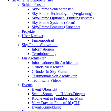
Sky-Frame Schiebefenster
Schiebefenster
Sky-Frame Schiebefenster
Sky-Frame Technologien (Verglasung)
Sky-Frame Optionen (Führungssystem)
Sky-Frame Systeme (Form)
Sky-Frame Features (Zubehör)
Projekte
Über Krenzer
Firmenportrait
Sky-Frame Showroom
Informationen
Terminbuchung
Für Architekten
Informationen für Architekten
Gründe für Krenzer
Gründe für Sky-Frame
Testimonials von Architekten
Technische Videos
Events
Event-Übersicht
Schau-Sonntag in Hilders-Dietges
Kochevent in Frankfurt am Main
View Days in Frauenfeld (CH)
Event-Anmeldung