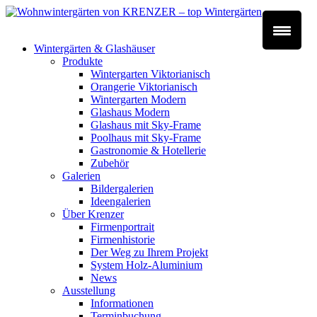
Wintergärten & Glashäuser
Produkte
Wintergarten Viktorianisch
Orangerie Viktorianisch
Wintergarten Modern
Glashaus Modern
Glashaus mit Sky-Frame
Poolhaus mit Sky-Frame
Gastronomie & Hotellerie
Zubehör
Galerien
Bildergalerien
Ideengalerien
Über Krenzer
Firmenportrait
Firmenhistorie
Der Weg zu Ihrem Projekt
System Holz-Aluminium
News
Ausstellung
Informationen
Terminbuchung