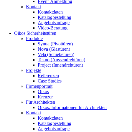
Event-Anmeldung
Kontakt
Kontaktdaten
Katalogbestellung
Angebotsanfrage
Video-Beratung
Oikos Sicherheitstüren
Produkte
Synua (Pivottüren)
Nova (Glastüren)
Vela (Schiebetüren)
Tekno (Aussendrehtüren)
Project (Innendrehtüren)
Projekte
Referenzen
Case Studies
Firmenportrait
Oikos
Krenzer
Für Architekten
Oikos: Informationen für Architekten
Kontakt
Kontaktdaten
Katalogbestellung
Angebotsanfrage