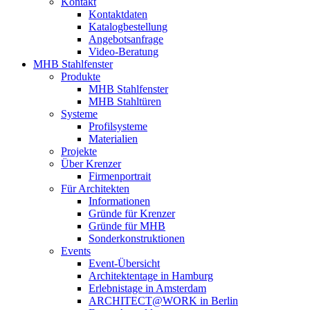
Kontakt
Kontaktdaten
Katalogbestellung
Angebotsanfrage
Video-Beratung
MHB Stahlfenster
Produkte
MHB Stahlfenster
MHB Stahltüren
Systeme
Profilsysteme
Materialien
Projekte
Über Krenzer
Firmenportrait
Für Architekten
Informationen
Gründe für Krenzer
Gründe für MHB
Sonderkonstruktionen
Events
Event-Übersicht
Architektentage in Hamburg
Erlebnistage in Amsterdam
ARCHITECT@WORK in Berlin