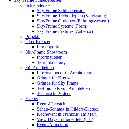
Sky-Frame Schiebefenster
Schiebefenster
Sky-Frame Schiebefenster
Sky-Frame Technologien (Verglasung)
Sky-Frame Optionen (Führungssystem)
Sky-Frame Systeme (Form)
Sky-Frame Features (Zubehör)
Projekte
Über Krenzer
Firmenportrait
Sky-Frame Showroom
Informationen
Terminbuchung
Für Architekten
Informationen für Architekten
Gründe für Krenzer
Gründe für Sky-Frame
Testimonials von Architekten
Technische Videos
Events
Event-Übersicht
Schau-Sonntag in Hilders-Dietges
Kochevent in Frankfurt am Main
View Days in Frauenfeld (CH)
Event-Anmeldung