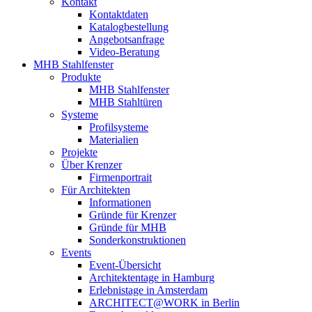
Kontakt
Kontaktdaten
Katalogbestellung
Angebotsanfrage
Video-Beratung
MHB Stahlfenster
Produkte
MHB Stahlfenster
MHB Stahltüren
Systeme
Profilsysteme
Materialien
Projekte
Über Krenzer
Firmenportrait
Für Architekten
Informationen
Gründe für Krenzer
Gründe für MHB
Sonderkonstruktionen
Events
Event-Übersicht
Architektentage in Hamburg
Erlebnistage in Amsterdam
ARCHITECT@WORK in Berlin