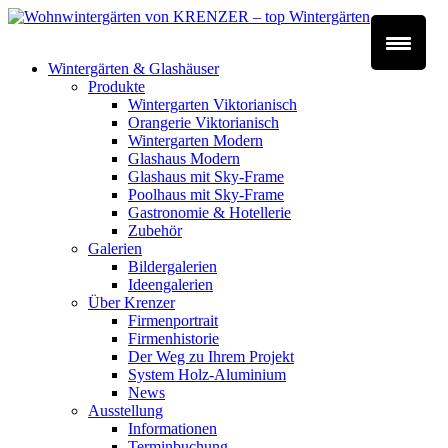
Wintergärten & Glashäuser
Produkte
Wintergarten Viktorianisch
Orangerie Viktorianisch
Wintergarten Modern
Glashaus Modern
Glashaus mit Sky-Frame
Poolhaus mit Sky-Frame
Gastronomie & Hotellerie
Zubehör
Galerien
Bildergalerien
Ideengalerien
Über Krenzer
Firmenportrait
Firmenhistorie
Der Weg zu Ihrem Projekt
System Holz-Aluminium
News
Ausstellung
Informationen
Terminbuchung