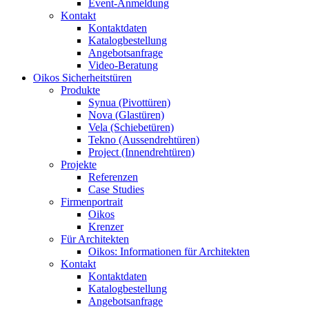
Event-Anmeldung
Kontakt
Kontaktdaten
Katalogbestellung
Angebotsanfrage
Video-Beratung
Oikos Sicherheitstüren
Produkte
Synua (Pivottüren)
Nova (Glastüren)
Vela (Schiebetüren)
Tekno (Aussendrehtüren)
Project (Innendrehtüren)
Projekte
Referenzen
Case Studies
Firmenportrait
Oikos
Krenzer
Für Architekten
Oikos: Informationen für Architekten
Kontakt
Kontaktdaten
Katalogbestellung
Angebotsanfrage