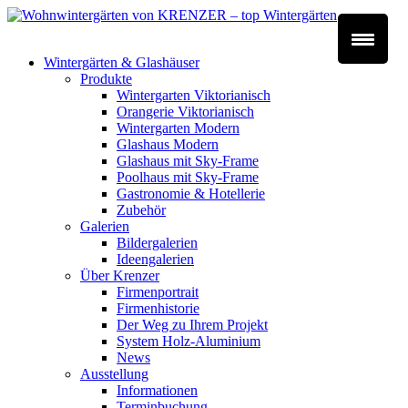
Wintergärten & Glashäuser
Produkte
Wintergarten Viktorianisch
Orangerie Viktorianisch
Wintergarten Modern
Glashaus Modern
Glashaus mit Sky-Frame
Poolhaus mit Sky-Frame
Gastronomie & Hotellerie
Zubehör
Galerien
Bildergalerien
Ideengalerien
Über Krenzer
Firmenportrait
Firmenhistorie
Der Weg zu Ihrem Projekt
System Holz-Aluminium
News
Ausstellung
Informationen
Terminbuchung