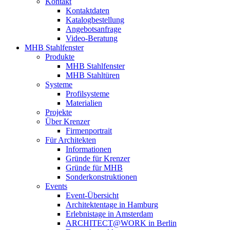
Kontakt
Kontaktdaten
Katalogbestellung
Angebotsanfrage
Video-Beratung
MHB Stahlfenster
Produkte
MHB Stahlfenster
MHB Stahltüren
Systeme
Profilsysteme
Materialien
Projekte
Über Krenzer
Firmenportrait
Für Architekten
Informationen
Gründe für Krenzer
Gründe für MHB
Sonderkonstruktionen
Events
Event-Übersicht
Architektentage in Hamburg
Erlebnistage in Amsterdam
ARCHITECT@WORK in Berlin