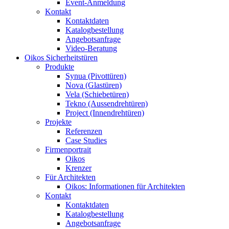
Event-Anmeldung
Kontakt
Kontaktdaten
Katalogbestellung
Angebotsanfrage
Video-Beratung
Oikos Sicherheitstüren
Produkte
Synua (Pivottüren)
Nova (Glastüren)
Vela (Schiebetüren)
Tekno (Aussendrehtüren)
Project (Innendrehtüren)
Projekte
Referenzen
Case Studies
Firmenportrait
Oikos
Krenzer
Für Architekten
Oikos: Informationen für Architekten
Kontakt
Kontaktdaten
Katalogbestellung
Angebotsanfrage