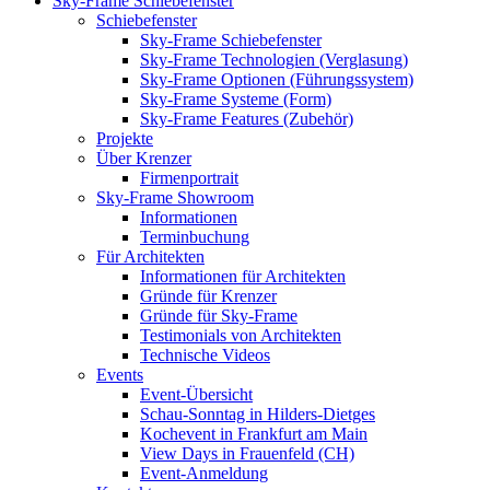
Sky-Frame Schiebefenster
Schiebefenster
Sky-Frame Schiebefenster
Sky-Frame Technologien (Verglasung)
Sky-Frame Optionen (Führungssystem)
Sky-Frame Systeme (Form)
Sky-Frame Features (Zubehör)
Projekte
Über Krenzer
Firmenportrait
Sky-Frame Showroom
Informationen
Terminbuchung
Für Architekten
Informationen für Architekten
Gründe für Krenzer
Gründe für Sky-Frame
Testimonials von Architekten
Technische Videos
Events
Event-Übersicht
Schau-Sonntag in Hilders-Dietges
Kochevent in Frankfurt am Main
View Days in Frauenfeld (CH)
Event-Anmeldung