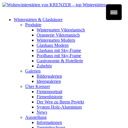
Wintergärten & Glashäuser
Produkte
Wintergarten Viktorianisch
Orangerie Viktorianisch
Wintergarten Modern
Glashaus Modern
Glashaus mit Sky-Frame
Poolhaus mit Sky-Frame
Gastronomie & Hotellerie
Zubehör
Galerien
Bildergalerien
Ideengalerien
Über Krenzer
Firmenportrait
Firmenhistorie
Der Weg zu Ihrem Projekt
System Holz-Aluminium
News
Ausstellung
Informationen
Terminbuchung