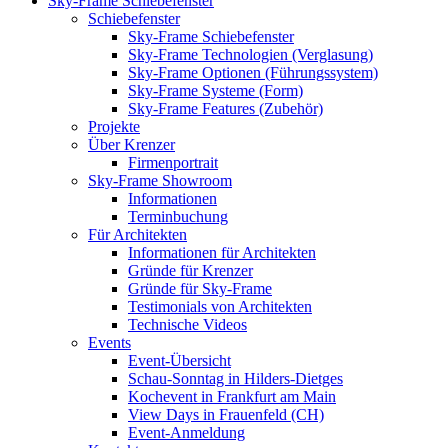
Sky-Frame Schiebefenster
Schiebefenster
Sky-Frame Schiebefenster
Sky-Frame Technologien (Verglasung)
Sky-Frame Optionen (Führungssystem)
Sky-Frame Systeme (Form)
Sky-Frame Features (Zubehör)
Projekte
Über Krenzer
Firmenportrait
Sky-Frame Showroom
Informationen
Terminbuchung
Für Architekten
Informationen für Architekten
Gründe für Krenzer
Gründe für Sky-Frame
Testimonials von Architekten
Technische Videos
Events
Event-Übersicht
Schau-Sonntag in Hilders-Dietges
Kochevent in Frankfurt am Main
View Days in Frauenfeld (CH)
Event-Anmeldung