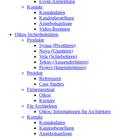
Event-Anmeldung
Kontakt
Kontaktdaten
Katalogbestellung
Angebotsanfrage
Video-Beratung
Oikos Sicherheitstüren
Produkte
Synua (Pivottüren)
Nova (Glastüren)
Vela (Schiebetüren)
Tekno (Aussendrehtüren)
Project (Innendrehtüren)
Projekte
Referenzen
Case Studies
Firmenportrait
Oikos
Krenzer
Für Architekten
Oikos: Informationen für Architekten
Kontakt
Kontaktdaten
Katalogbestellung
Angebotsanfrage