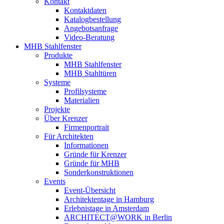
Kontakt
Kontaktdaten
Katalogbestellung
Angebotsanfrage
Video-Beratung
MHB Stahlfenster
Produkte
MHB Stahlfenster
MHB Stahltüren
Systeme
Profilsysteme
Materialien
Projekte
Über Krenzer
Firmenportrait
Für Architekten
Informationen
Gründe für Krenzer
Gründe für MHB
Sonderkonstruktionen
Events
Event-Übersicht
Architektentage in Hamburg
Erlebnistage in Amsterdam
ARCHITECT@WORK in Berlin