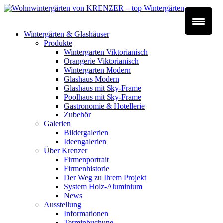
Wintergärten & Glashäuser
Produkte
Wintergarten Viktorianisch
Orangerie Viktorianisch
Wintergarten Modern
Glashaus Modern
Glashaus mit Sky-Frame
Poolhaus mit Sky-Frame
Gastronomie & Hotellerie
Zubehör
Galerien
Bildergalerien
Ideengalerien
Über Krenzer
Firmenportrait
Firmenhistorie
Der Weg zu Ihrem Projekt
System Holz-Aluminium
News
Ausstellung
Informationen
Terminbuchung