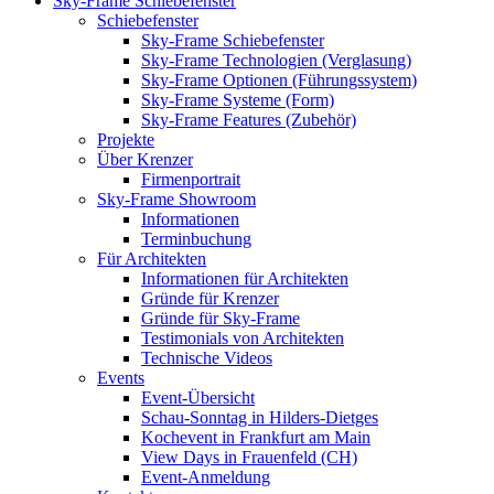
Sky-Frame Schiebefenster
Schiebefenster
Sky-Frame Schiebefenster
Sky-Frame Technologien (Verglasung)
Sky-Frame Optionen (Führungssystem)
Sky-Frame Systeme (Form)
Sky-Frame Features (Zubehör)
Projekte
Über Krenzer
Firmenportrait
Sky-Frame Showroom
Informationen
Terminbuchung
Für Architekten
Informationen für Architekten
Gründe für Krenzer
Gründe für Sky-Frame
Testimonials von Architekten
Technische Videos
Events
Event-Übersicht
Schau-Sonntag in Hilders-Dietges
Kochevent in Frankfurt am Main
View Days in Frauenfeld (CH)
Event-Anmeldung