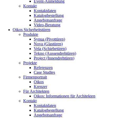
Event-Anmeldung
Kontakt
Kontaktdaten
Katalogbestellung
Angebotsanfrage
Video-Beratung
Oikos Sicherheitstüren
Produkte
Synua (Pivottüren)
Nova (Glastüren)
Vela (Schiebetüren)
Tekno (Aussendrehtüren)
Project (Innendrehtüren)
Projekte
Referenzen
Case Studies
Firmenportrait
Oikos
Krenzer
Für Architekten
Oikos: Informationen für Architekten
Kontakt
Kontaktdaten
Katalogbestellung
Angebotsanfrage