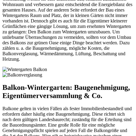
Wohnraum und verbessern ganz entscheidend die Energiebilanz des
gesamten Hauses. Auf der anderen Seite erfordert der Bau eines
Wintergartens Raum und Platz, der in kleinen Gärten nicht immer
vorhanden ist. Dennoch gibt es auch für die Eigentümer kleinerer
Grünflächen eine gängige Lösung, um zum ersehnten Wintergarten
zu gelangen: Den Balkon zum Wintergarten umzubauen. Um
unliebsame Überraschungen zu vermeiden, sollten vor dem Umbau
des Balkons zur grünen Oase einige Dinge beachtet werden. Dazu
zählen u. a. die Baugenehmigung, mögliche Kosten, die
Balkonverglasung, Wärmedämmung, Lüftung, Beschattung und
Heizung.
Balkon-Wintergarten: Baugenehmigung,
Eigentümerversammlung & Co.
Balkone gelten in vielen Fällen als fester Immobilienbestandteil und
erfordern daher häufig eine Baugenehmigung. Diese richtet sich
nach dem gültigen Landesbaurecht; zuständig für die Erteilung sind
die Bauordnungsämter. Eine große Rolle für eine mögliche
Genehmigungspflicht spielen auf jeden Fall die Balkongröße und
die Art der Balkons. Hier gilt es beispielsweise zwischen einer