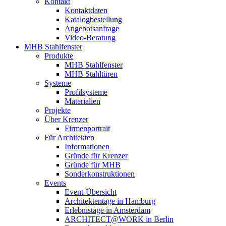
Kontakt
Kontaktdaten
Katalogbestellung
Angebotsanfrage
Video-Beratung
MHB Stahlfenster
Produkte
MHB Stahlfenster
MHB Stahltüren
Systeme
Profilsysteme
Materialien
Projekte
Über Krenzer
Firmenportrait
Für Architekten
Informationen
Gründe für Krenzer
Gründe für MHB
Sonderkonstruktionen
Events
Event-Übersicht
Architektentage in Hamburg
Erlebnistage in Amsterdam
ARCHITECT@WORK in Berlin