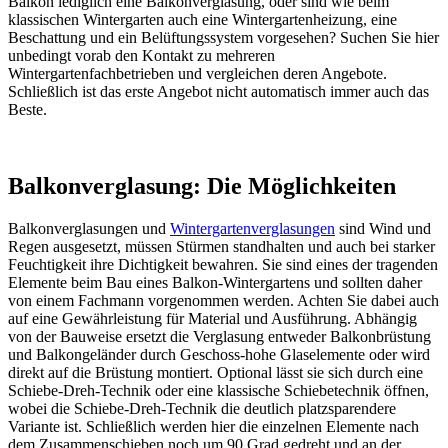
Balkon lediglich eine Balkonverglasung, oder sind wie beim
klassischen Wintergarten auch eine Wintergartenheizung, eine
Beschattung und ein Belüftungssystem vorgesehen? Suchen Sie hier
unbedingt vorab den Kontakt zu mehreren
Wintergartenfachbetrieben und vergleichen deren Angebote.
Schließlich ist das erste Angebot nicht automatisch immer auch das
Beste.
Balkonverglasung: Die Möglichkeiten
Balkonverglasungen und
Wintergartenverglasungen
sind Wind und
Regen ausgesetzt, müssen Stürmen standhalten und auch bei starker
Feuchtigkeit ihre Dichtigkeit bewahren. Sie sind eines der tragenden
Elemente beim Bau eines Balkon-Wintergartens und sollten daher
von einem Fachmann vorgenommen werden. Achten Sie dabei auch
auf eine Gewährleistung für Material und Ausführung. Abhängig
von der Bauweise ersetzt die Verglasung entweder Balkonbrüstung
und Balkongeländer durch Geschoss-hohe Glaselemente oder wird
direkt auf die Brüstung montiert. Optional lässt sie sich durch eine
Schiebe-Dreh-Technik oder eine klassische Schiebetechnik öffnen,
wobei die Schiebe-Dreh-Technik die deutlich platzsparendere
Variante ist. Schließlich werden hier die einzelnen Elemente nach
dem Zusammenschieben noch um 90 Grad gedreht und an der