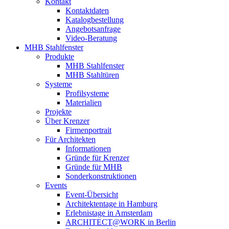
Kontakt
Kontaktdaten
Katalogbestellung
Angebotsanfrage
Video-Beratung
MHB Stahlfenster
Produkte
MHB Stahlfenster
MHB Stahltüren
Systeme
Profilsysteme
Materialien
Projekte
Über Krenzer
Firmenportrait
Für Architekten
Informationen
Gründe für Krenzer
Gründe für MHB
Sonderkonstruktionen
Events
Event-Übersicht
Architektentage in Hamburg
Erlebnistage in Amsterdam
ARCHITECT@WORK in Berlin