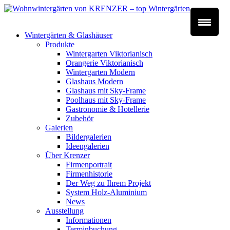
Wintergärten & Glashäuser
Produkte
Wintergarten Viktorianisch
Orangerie Viktorianisch
Wintergarten Modern
Glashaus Modern
Glashaus mit Sky-Frame
Poolhaus mit Sky-Frame
Gastronomie & Hotellerie
Zubehör
Galerien
Bildergalerien
Ideengalerien
Über Krenzer
Firmenportrait
Firmenhistorie
Der Weg zu Ihrem Projekt
System Holz-Aluminium
News
Ausstellung
Informationen
Terminbuchung