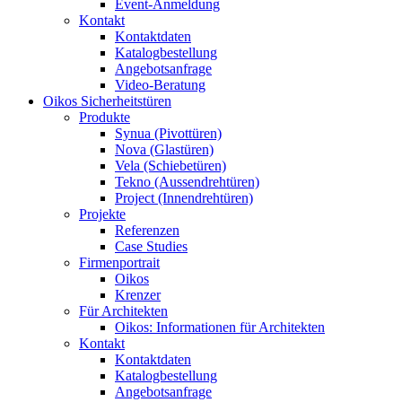
Event-Anmeldung
Kontakt
Kontaktdaten
Katalogbestellung
Angebotsanfrage
Video-Beratung
Oikos Sicherheitstüren
Produkte
Synua (Pivottüren)
Nova (Glastüren)
Vela (Schiebetüren)
Tekno (Aussendrehtüren)
Project (Innendrehtüren)
Projekte
Referenzen
Case Studies
Firmenportrait
Oikos
Krenzer
Für Architekten
Oikos: Informationen für Architekten
Kontakt
Kontaktdaten
Katalogbestellung
Angebotsanfrage