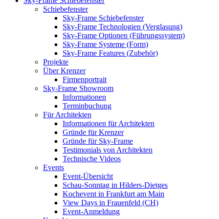
Sky-Frame Schiebefenster
Schiebefenster
Sky-Frame Schiebefenster
Sky-Frame Technologien (Verglasung)
Sky-Frame Optionen (Führungssystem)
Sky-Frame Systeme (Form)
Sky-Frame Features (Zubehör)
Projekte
Über Krenzer
Firmenportrait
Sky-Frame Showroom
Informationen
Terminbuchung
Für Architekten
Informationen für Architekten
Gründe für Krenzer
Gründe für Sky-Frame
Testimonials von Architekten
Technische Videos
Events
Event-Übersicht
Schau-Sonntag in Hilders-Dietges
Kochevent in Frankfurt am Main
View Days in Frauenfeld (CH)
Event-Anmeldung