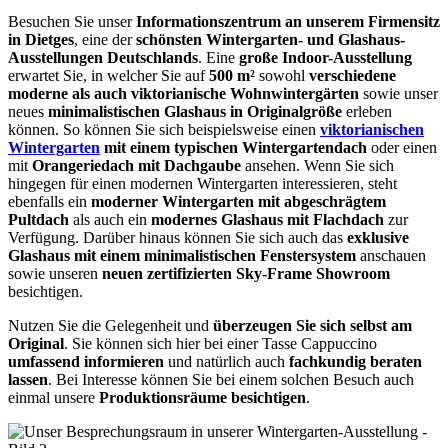
Besuchen Sie unser
Informationszentrum an unserem Firmensitz
in Dietges
, eine der
schönsten Wintergarten- und Glashaus-
Ausstellungen Deutschlands
. Eine
große Indoor-Ausstellung
erwartet Sie, in welcher Sie auf
500 m²
sowohl
verschiedene
moderne als auch viktorianische Wohnwintergärten
sowie unser
neues
minimalistischen Glashaus in Originalgröße
erleben
können. So können Sie sich beispielsweise einen
viktorianischen
Wintergarten
mit einem typischen Wintergartendach
oder einen
mit
Orangeriedach mit Dachgaube
ansehen. Wenn Sie sich
hingegen für einen modernen Wintergarten interessieren, steht
ebenfalls ein
moderner Wintergarten mit abgeschrägtem
Pultdach
als auch ein
modernes Glashaus mit Flachdach
zur
Verfügung. Darüber hinaus können Sie sich auch das
exklusive
Glashaus mit einem minimalistischen Fenstersystem
anschauen
sowie unseren
neuen zertifizierten Sky-Frame Showroom
besichtigen.
Nutzen Sie die Gelegenheit und
überzeugen Sie sich selbst am
Original
. Sie können sich hier bei einer Tasse Cappuccino
umfassend informieren
und natürlich auch
fachkundig beraten
lassen
. Bei Interesse können Sie bei einem solchen Besuch auch
einmal unsere
Produktionsräume besichtigen
.