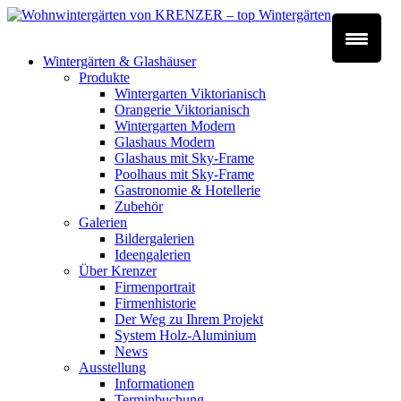
Wintergärten & Glashäuser
Produkte
Wintergarten Viktorianisch
Orangerie Viktorianisch
Wintergarten Modern
Glashaus Modern
Glashaus mit Sky-Frame
Poolhaus mit Sky-Frame
Gastronomie & Hotellerie
Zubehör
Galerien
Bildergalerien
Ideengalerien
Über Krenzer
Firmenportrait
Firmenhistorie
Der Weg zu Ihrem Projekt
System Holz-Aluminium
News
Ausstellung
Informationen
Terminbuchung