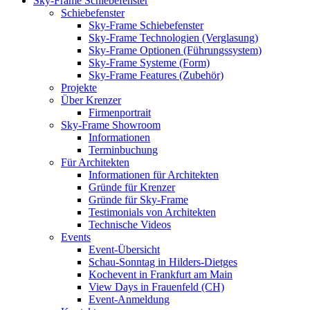
Sky-Frame Schiebefenster
Schiebefenster
Sky-Frame Schiebefenster
Sky-Frame Technologien (Verglasung)
Sky-Frame Optionen (Führungssystem)
Sky-Frame Systeme (Form)
Sky-Frame Features (Zubehör)
Projekte
Über Krenzer
Firmenportrait
Sky-Frame Showroom
Informationen
Terminbuchung
Für Architekten
Informationen für Architekten
Gründe für Krenzer
Gründe für Sky-Frame
Testimonials von Architekten
Technische Videos
Events
Event-Übersicht
Schau-Sonntag in Hilders-Dietges
Kochevent in Frankfurt am Main
View Days in Frauenfeld (CH)
Event-Anmeldung