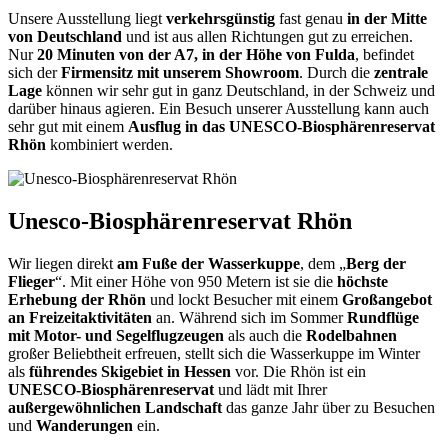
Unsere Ausstellung liegt
verkehrsgünstig
fast genau
in der Mitte
von Deutschland
und ist aus allen Richtungen gut zu erreichen.
Nur
20 Minuten von der A7, in der Höhe von Fulda
, befindet
sich der
Firmensitz mit unserem Showroom
. Durch die
zentrale
Lage
können wir sehr gut in ganz Deutschland, in der Schweiz und
darüber hinaus agieren. Ein Besuch unserer Ausstellung kann auch
sehr gut mit einem
Ausflug in das UNESCO-Biosphärenreservat
Rhön
kombiniert werden.
Unesco-Biosphärenreservat Rhön
Wir liegen direkt
am Fuße der Wasserkuppe
, dem „
Berg der
Flieger
“. Mit einer Höhe von 950 Metern ist sie die
höchste
Erhebung der Rhön
und lockt Besucher mit einem
Großangebot
an Freizeitaktivitäten
an. Während sich im Sommer
Rundflüge
mit Motor- und Segelflugzeugen
als auch die
Rodelbahnen
großer Beliebtheit erfreuen, stellt sich die Wasserkuppe im Winter
als
führendes Skigebiet in Hessen
vor. Die Rhön ist ein
UNESCO-Biosphärenreservat
und lädt mit Ihrer
außergewöhnlichen Landschaft
das ganze Jahr über zu Besuchen
und
Wanderungen
ein.