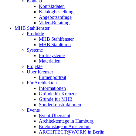
Kontakt
Kontaktdaten
Katalogbestellung
Angebotsanfrage
Video-Beratung
MHB Stahlfenster
Produkte
MHB Stahlfenster
MHB Stahltüren
Systeme
Profilsysteme
Materialien
Projekte
Über Krenzer
Firmenportrait
Für Architekten
Informationen
Gründe für Krenzer
Gründe für MHB
Sonderkonstruktionen
Events
Event-Übersicht
Architektentage in Hamburg
Erlebnistage in Amsterdam
ARCHITECT@WORK in Berlin