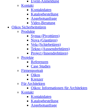
Event-Anmeldung
Kontakt
Kontaktdaten
Katalogbestellung
Angebotsanfrage
Video-Beratung
Oikos Sicherheitstüren
Produkte
Synua (Pivottüren)
Nova (Glastüren)
Vela (Schiebetüren)
Tekno (Aussendrehtüren)
Project (Innendrehtüren)
Projekte
Referenzen
Case Studies
Firmenportrait
Oikos
Krenzer
Für Architekten
Oikos: Informationen für Architekten
Kontakt
Kontaktdaten
Katalogbestellung
Angebotsanfrage