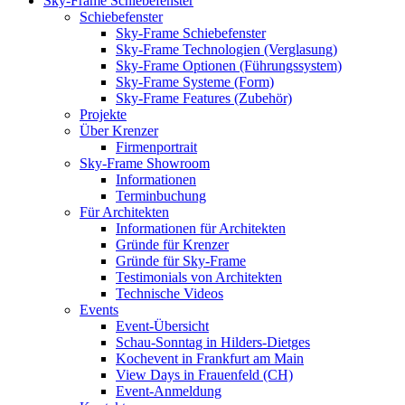
Sky-Frame Schiebefenster
Schiebefenster
Sky-Frame Schiebefenster
Sky-Frame Technologien (Verglasung)
Sky-Frame Optionen (Führungssystem)
Sky-Frame Systeme (Form)
Sky-Frame Features (Zubehör)
Projekte
Über Krenzer
Firmenportrait
Sky-Frame Showroom
Informationen
Terminbuchung
Für Architekten
Informationen für Architekten
Gründe für Krenzer
Gründe für Sky-Frame
Testimonials von Architekten
Technische Videos
Events
Event-Übersicht
Schau-Sonntag in Hilders-Dietges
Kochevent in Frankfurt am Main
View Days in Frauenfeld (CH)
Event-Anmeldung