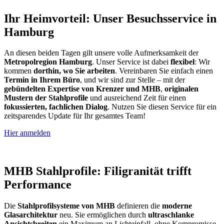
Ihr Heimvorteil: Unser Besuchsservice in
Hamburg
An diesen beiden Tagen gilt unsere volle Aufmerksamkeit der
Metropolregion Hamburg
. Unser Service ist dabei
flexibel
: Wir
kommen
dorthin, wo Sie arbeiten
. Vereinbaren Sie einfach einen
Termin in Ihrem Büro
, und wir sind zur Stelle – mit der
gebündelten Expertise von Krenzer und MHB
,
originalen
Mustern der Stahlprofile
und ausreichend Zeit für einen
fokussierten, fachlichen Dialog
. Nutzen Sie diesen Service für ein
zeitsparendes Update für Ihr gesamtes Team!
Hier anmelden
MHB Stahlprofile: Filigranität trifft
Performance
Die
Stahlprofilsysteme von MHB
definieren die
moderne
Glasarchitektur
neu. Sie ermöglichen durch
ultraschlanke
Ansichtsbreiten
ein Maximum an Lichteinfall, ohne Kompromisse