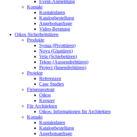
Event-Anmeldung
Kontakt
Kontaktdaten
Katalogbestellung
Angebotsanfrage
Video-Beratung
Oikos Sicherheitstüren
Produkte
Synua (Pivottüren)
Nova (Glastüren)
Vela (Schiebetüren)
Tekno (Aussendrehtüren)
Project (Innendrehtüren)
Projekte
Referenzen
Case Studies
Firmenportrait
Oikos
Krenzer
Für Architekten
Oikos: Informationen für Architekten
Kontakt
Kontaktdaten
Katalogbestellung
Angebotsanfrage