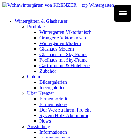
Wintergärten & Glashäuser
Produkte
Wintergarten Viktorianisch
Orangerie Viktorianisch
Wintergarten Modern
Glashaus Modern
Glashaus mit Sky-Frame
Poolhaus mit Sky-Frame
Gastronomie & Hotellerie
Zubehör
Galerien
Bildergalerien
Ideengalerien
Über Krenzer
Firmenportrait
Firmenhistorie
Der Weg zu Ihrem Projekt
System Holz-Aluminium
News
Ausstellung
Informationen
Terminbuchung