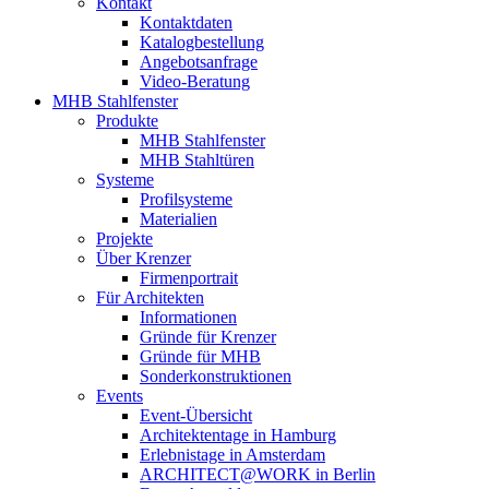
Kontakt
Kontaktdaten
Katalogbestellung
Angebotsanfrage
Video-Beratung
MHB Stahlfenster
Produkte
MHB Stahlfenster
MHB Stahltüren
Systeme
Profilsysteme
Materialien
Projekte
Über Krenzer
Firmenportrait
Für Architekten
Informationen
Gründe für Krenzer
Gründe für MHB
Sonderkonstruktionen
Events
Event-Übersicht
Architektentage in Hamburg
Erlebnistage in Amsterdam
ARCHITECT@WORK in Berlin