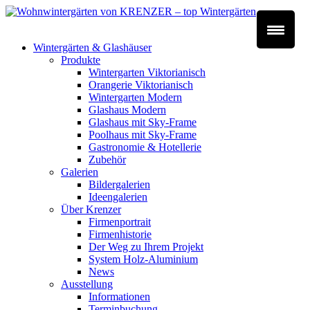
Wintergärten & Glashäuser
Produkte
Wintergarten Viktorianisch
Orangerie Viktorianisch
Wintergarten Modern
Glashaus Modern
Glashaus mit Sky-Frame
Poolhaus mit Sky-Frame
Gastronomie & Hotellerie
Zubehör
Galerien
Bildergalerien
Ideengalerien
Über Krenzer
Firmenportrait
Firmenhistorie
Der Weg zu Ihrem Projekt
System Holz-Aluminium
News
Ausstellung
Informationen
Terminbuchung