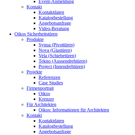
Event-Anmeldung
Kontakt
Kontaktdaten
Katalogbestellung
Angebotsanfrage
Video-Beratung
Oikos Sicherheitstüren
Produkte
Synua (Pivottüren)
Nova (Glastüren)
Vela (Schiebetüren)
Tekno (Aussendrehtüren)
Project (Innendrehtüren)
Projekte
Referenzen
Case Studies
Firmenportrait
Oikos
Krenzer
Für Architekten
Oikos: Informationen für Architekten
Kontakt
Kontaktdaten
Katalogbestellung
Angebotsanfrage