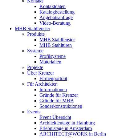
Kontakt
Kontaktdaten
Katalogbestellung
Angebotsanfrage
Video-Beratung
MHB Stahlfenster
Produkte
MHB Stahlfenster
MHB Stahltüren
Systeme
Profilsysteme
Materialien
Projekte
Über Krenzer
Firmenportrait
Für Architekten
Informationen
Gründe für Krenzer
Gründe für MHB
Sonderkonstruktionen
Events
Event-Übersicht
Architektentage in Hamburg
Erlebnistage in Amsterdam
ARCHITECT@WORK in Berlin