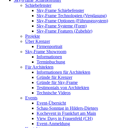
Sky-Frame Schiebefenster
Schiebefenster
Sky-Frame Schiebefenster
Sky-Frame Technologien (Verglasung)
Sky-Frame Optionen (Führungssystem)
Sky-Frame Systeme (Form)
Sky-Frame Features (Zubehör)
Projekte
Über Krenzer
Firmenportrait
Sky-Frame Showroom
Informationen
Terminbuchung
Für Architekten
Informationen für Architekten
Gründe für Krenzer
Gründe für Sky-Frame
Testimonials von Architekten
Technische Videos
Events
Event-Übersicht
Schau-Sonntag in Hilders-Dietges
Kochevent in Frankfurt am Main
View Days in Frauenfeld (CH)
Event-Anmeldung