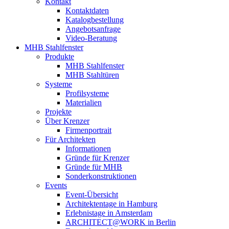
Kontakt
Kontaktdaten
Katalogbestellung
Angebotsanfrage
Video-Beratung
MHB Stahlfenster
Produkte
MHB Stahlfenster
MHB Stahltüren
Systeme
Profilsysteme
Materialien
Projekte
Über Krenzer
Firmenportrait
Für Architekten
Informationen
Gründe für Krenzer
Gründe für MHB
Sonderkonstruktionen
Events
Event-Übersicht
Architektentage in Hamburg
Erlebnistage in Amsterdam
ARCHITECT@WORK in Berlin