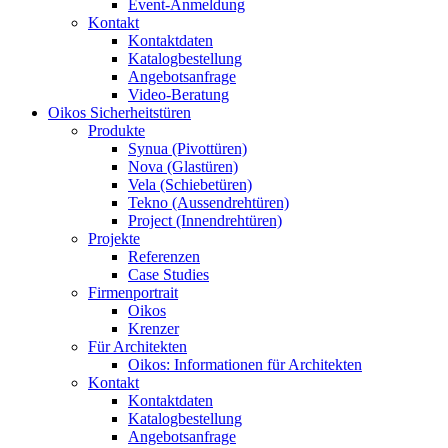
Event-Anmeldung
Kontakt
Kontaktdaten
Katalogbestellung
Angebotsanfrage
Video-Beratung
Oikos Sicherheitstüren
Produkte
Synua (Pivottüren)
Nova (Glastüren)
Vela (Schiebetüren)
Tekno (Aussendrehtüren)
Project (Innendrehtüren)
Projekte
Referenzen
Case Studies
Firmenportrait
Oikos
Krenzer
Für Architekten
Oikos: Informationen für Architekten
Kontakt
Kontaktdaten
Katalogbestellung
Angebotsanfrage