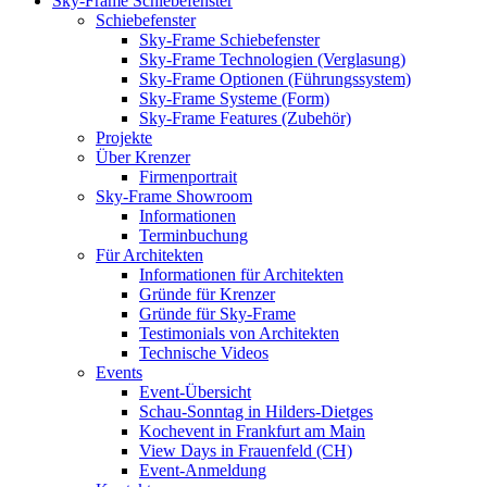
Sky-Frame Schiebefenster
Schiebefenster
Sky-Frame Schiebefenster
Sky-Frame Technologien (Verglasung)
Sky-Frame Optionen (Führungssystem)
Sky-Frame Systeme (Form)
Sky-Frame Features (Zubehör)
Projekte
Über Krenzer
Firmenportrait
Sky-Frame Showroom
Informationen
Terminbuchung
Für Architekten
Informationen für Architekten
Gründe für Krenzer
Gründe für Sky-Frame
Testimonials von Architekten
Technische Videos
Events
Event-Übersicht
Schau-Sonntag in Hilders-Dietges
Kochevent in Frankfurt am Main
View Days in Frauenfeld (CH)
Event-Anmeldung