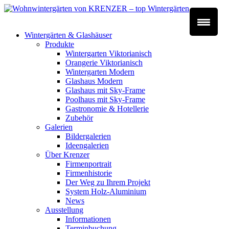
Wintergärten & Glashäuser
Produkte
Wintergarten Viktorianisch
Orangerie Viktorianisch
Wintergarten Modern
Glashaus Modern
Glashaus mit Sky-Frame
Poolhaus mit Sky-Frame
Gastronomie & Hotellerie
Zubehör
Galerien
Bildergalerien
Ideengalerien
Über Krenzer
Firmenportrait
Firmenhistorie
Der Weg zu Ihrem Projekt
System Holz-Aluminium
News
Ausstellung
Informationen
Terminbuchung