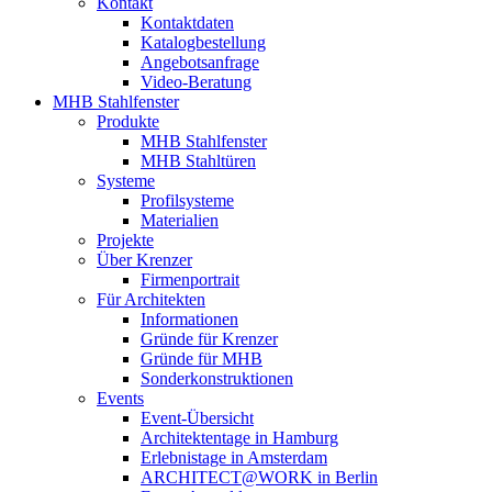
Kontakt
Kontaktdaten
Katalogbestellung
Angebotsanfrage
Video-Beratung
MHB Stahlfenster
Produkte
MHB Stahlfenster
MHB Stahltüren
Systeme
Profilsysteme
Materialien
Projekte
Über Krenzer
Firmenportrait
Für Architekten
Informationen
Gründe für Krenzer
Gründe für MHB
Sonderkonstruktionen
Events
Event-Übersicht
Architektentage in Hamburg
Erlebnistage in Amsterdam
ARCHITECT@WORK in Berlin