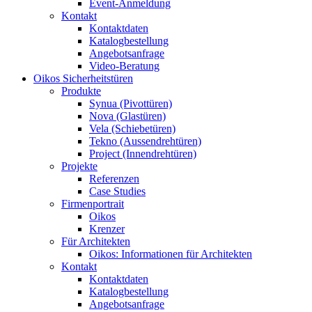
Event-Anmeldung
Kontakt
Kontaktdaten
Katalogbestellung
Angebotsanfrage
Video-Beratung
Oikos Sicherheitstüren
Produkte
Synua (Pivottüren)
Nova (Glastüren)
Vela (Schiebetüren)
Tekno (Aussendrehtüren)
Project (Innendrehtüren)
Projekte
Referenzen
Case Studies
Firmenportrait
Oikos
Krenzer
Für Architekten
Oikos: Informationen für Architekten
Kontakt
Kontaktdaten
Katalogbestellung
Angebotsanfrage