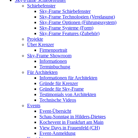
Sky-Frame Schiebefenster
Schiebefenster
Sky-Frame Schiebefenster
Sky-Frame Technologien (Verglasung)
Sky-Frame Optionen (Führungssystem)
Sky-Frame Systeme (Form)
Sky-Frame Features (Zubehör)
Projekte
Über Krenzer
Firmenportrait
Sky-Frame Showroom
Informationen
Terminbuchung
Für Architekten
Informationen für Architekten
Gründe für Krenzer
Gründe für Sky-Frame
Testimonials von Architekten
Technische Videos
Events
Event-Übersicht
Schau-Sonntag in Hilders-Dietges
Kochevent in Frankfurt am Main
View Days in Frauenfeld (CH)
Event-Anmeldung