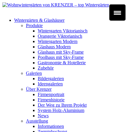
Wintergärten & Glashäuser
Produkte
Wintergarten Viktorianisch
Orangerie Viktorianisch
Wintergarten Modern
Glashaus Modern
Glashaus mit Sky-Frame
Poolhaus mit Sky-Frame
Gastronomie & Hotellerie
Zubehör
Galerien
Bildergalerien
Ideengalerien
Über Krenzer
Firmenportrait
Firmenhistorie
Der Weg zu Ihrem Projekt
System Holz-Aluminium
News
Ausstellung
Informationen
Terminbuchung